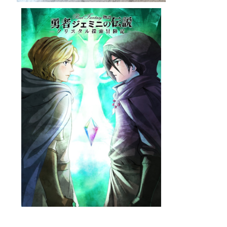
【小説】Real Fantasy物語 勇者ジェミニの伝説 ク
リスタル探索冒険記
¥1,500