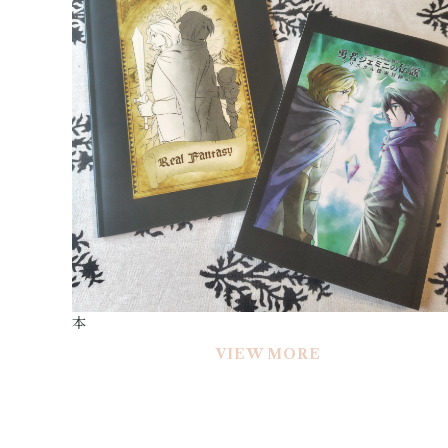
本
VIEW MORE