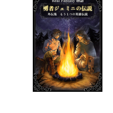
【小説】Real Fantasy物語 勇者ジェミニの伝説 外
伝集 もう１つの英雄伝説
¥1,500